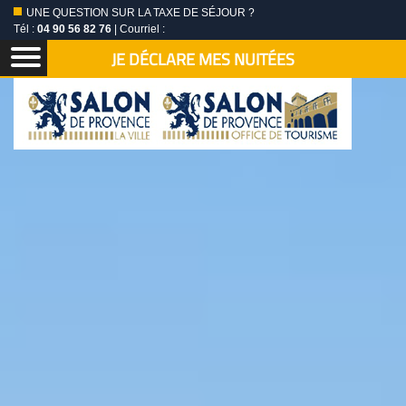
UNE QUESTION SUR LA TAXE DE SÉJOUR ?
Tél :
04 90 56 82 76
| Courriel :
JE DÉCLARE MES NUITÉES